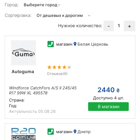
Город:
Сортировка:
Нужное количество:
1
-
+
магазин
Белая Церковь
Autoguma
Отзывов
(6)
Windforce CatchFors A/S II 245/45
2440
₴
R17 99W XL 495578
Доступно
4
шт.
Страна:
Год:
В магазин
Актуальность
05.08.26
магазин
Днепр