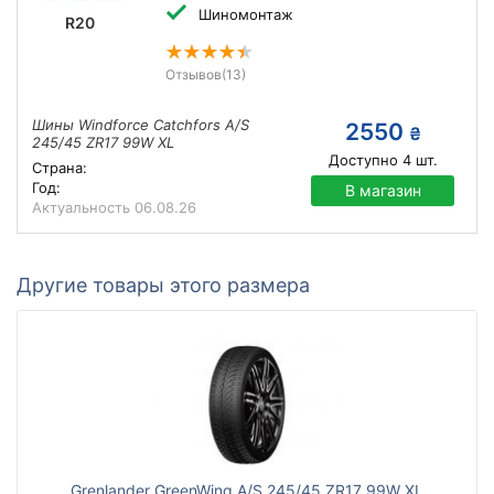
Шиномонтаж
R20
Отзывов
(13)
Шины Windforce Catchfors A/S
2550
₴
245/45 ZR17 99W XL
Доступно
4
шт.
Страна:
Год:
В магазин
Актуальность
06.08.26
Другие товары этого размера
Grenlander GreenWing A/S 245/45 ZR17 99W XL