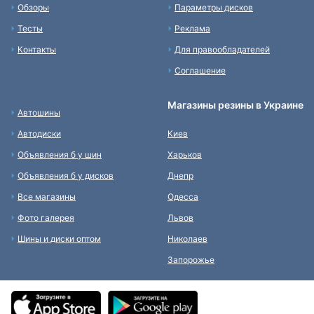
Обзоры
Параметры дисков
Тесты
Реклама
Контакты
Для правообладателей
Соглашение
Магазины резины в Украине
Автошины
Автодиски
Киев
Объявления б у шин
Харьков
Объявления б у дисков
Днепр
Все магазины
Одесса
Фото галерея
Львов
Шины и диски оптом
Николаев
Запорожье