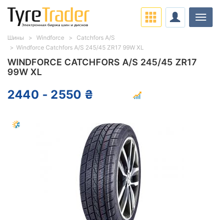
Нави
Шины
Windforce
Catchfors A/S
Windforce Catchfors A/S 245/45 ZR17 99W XL
WINDFORCE CATCHFORS A/S 245/45 ZR17
99W XL
2440 - 2550 ₴