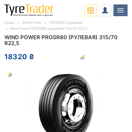
Нави
Шины
Wind Power
PROSR80 (рулевая)
Wind Power PROSR80 (рулевая) 315/70 R22,5
WIND POWER PROSR80 (РУЛЕВАЯ) 315/70
R22,5
18320 ₴