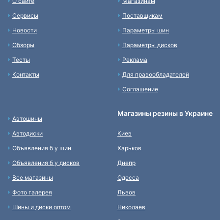
О сайте
Магазинам
Сервисы
Поставщикам
Новости
Параметры шин
Обзоры
Параметры дисков
Тесты
Реклама
Контакты
Для правообладателей
Соглашение
Магазины резины в Украине
Автошины
Автодиски
Киев
Объявления б у шин
Харьков
Объявления б у дисков
Днепр
Все магазины
Одесса
Фото галерея
Львов
Шины и диски оптом
Николаев