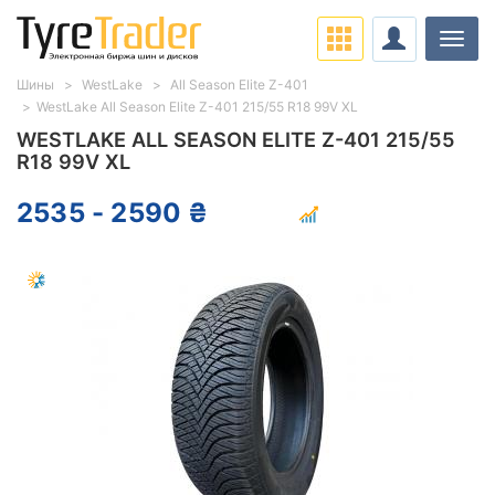
Нави
Шины
WestLake
All Season Elite Z-401
WestLake All Season Elite Z-401 215/55 R18 99V XL
WESTLAKE ALL SEASON ELITE Z-401 215/55
R18 99V XL
2535 - 2590 ₴