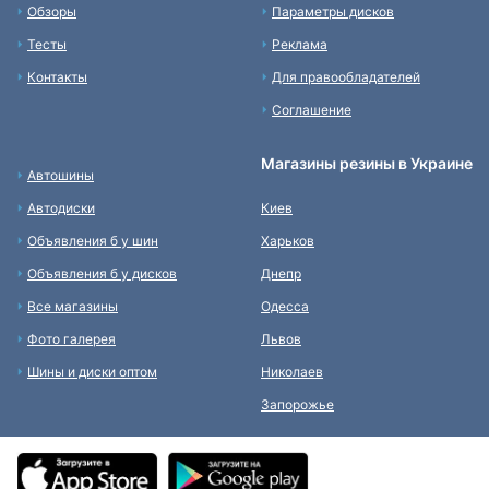
Обзоры
Параметры дисков
Тесты
Реклама
Контакты
Для правообладателей
Соглашение
Магазины резины в Украине
Автошины
Автодиски
Киев
Объявления б у шин
Харьков
Объявления б у дисков
Днепр
Все магазины
Одесса
Фото галерея
Львов
Шины и диски оптом
Николаев
Запорожье