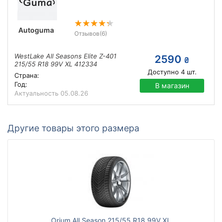
Autoguma
Отзывов
(6)
WestLake All Seasons Elite Z-401
2590
₴
215/55 R18 99V XL 412334
Доступно
4
шт.
Страна:
Год:
В магазин
Актуальность
05.08.26
Другие товары этого размера
Orium All Season 215/55 R18 99V XL