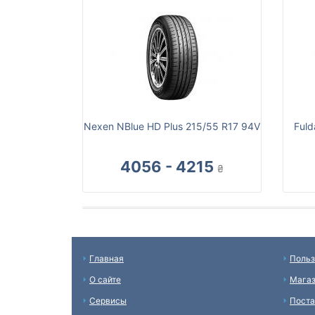
Nexen NBlue HD Plus 215/55 R17 94V
Fuld
4056 - 4215
₴
Главная
Польз
О сайте
Мага
Сервисы
Пост