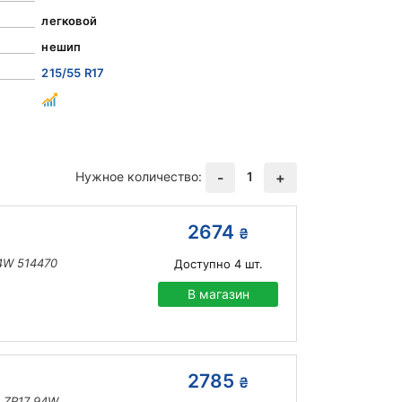
легковой
нешип
215/55 R17
Нужное количество:
1
-
+
2674
₴
94W 514470
Доступно
4
шт.
В магазин
2785
₴
5 ZR17 94W