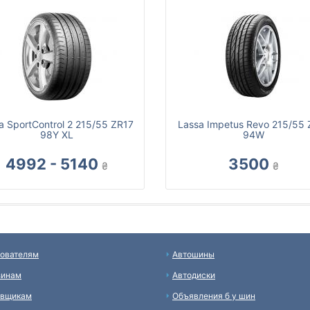
a SportControl 2 215/55 ZR17
Lassa Impetus Revo 215/55 
98Y XL
94W
4992 - 5140
3500
₴
₴
ователям
Автошины
зинам
Автодиски
авщикам
Объявления б у шин