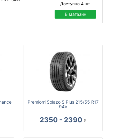
Доступно
4
шт.
В магазин
rmance
Premiorri Solazo S Plus 215/55 R17
94V
2350 - 2390
₴