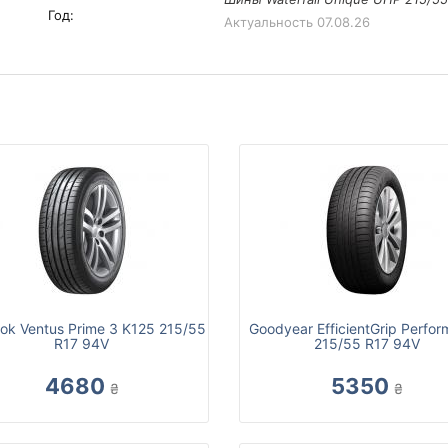
Год:
Актуальность
07.08.26
ok Ventus Prime 3 K125 215/55
Goodyear EfficientGrip Perfo
R17 94V
215/55 R17 94V
4680
5350
₴
₴