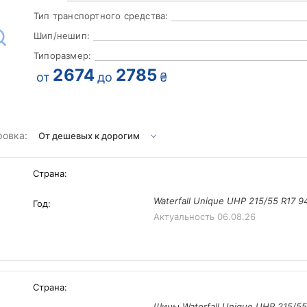
Тип транспортного средства:
Шип/нешип:
Типоразмер:
2674
2785
от
до
₴
ровка:
Страна:
Waterfall Unique UHP 215/55 R17 
Год:
Актуальность
06.08.26
Страна:
Шины Waterfall Unique UHP 215/5