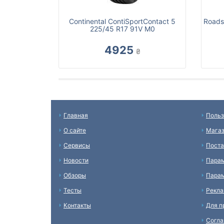
Continental ContiSportContact 5
Roads
225/45 R17 91V M0
4925
₴
Главная
Польз
О сайте
Мага
Сервисы
Пост
Новости
Пара
Обзоры
Парам
Тесты
Рекл
Контакты
Для п
Согл