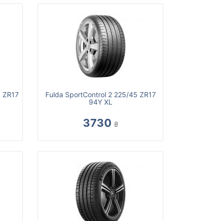
5 ZR17
Fulda SportControl 2 225/45 ZR17
94Y XL
3730
₴