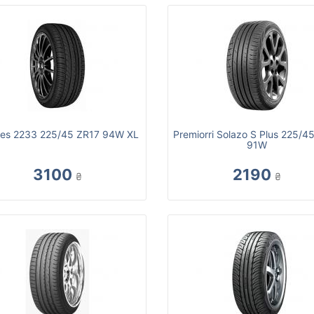
lles 2233 225/45 ZR17 94W XL
Premiorri Solazo S Plus 225/4
91W
3100
2190
₴
₴