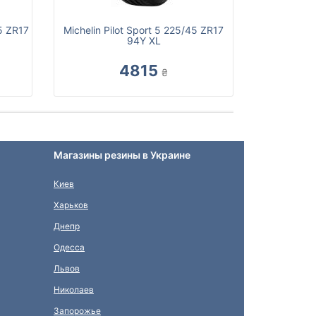
5 ZR17
Michelin Pilot Sport 5 225/45 ZR17
94Y XL
4815
₴
Магазины резины в Украине
Киев
Харьков
Днепр
Одесса
Львов
Николаев
Запорожье