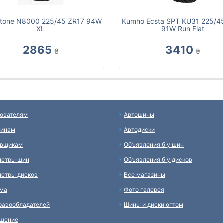
tone N8000 225/45 ZR17 94W
Kumho Ecsta SPT KU31 225/4
XL
91W Run Flat
2865
3410
₴
₴
ователям
Автошины
зинам
Автодиски
авщикам
Объявления б у шин
метры шин
Объявления б у дисков
етры дисков
Все магазины
ама
Фото галерея
равообладателей
Шины и диски оптом
ашение