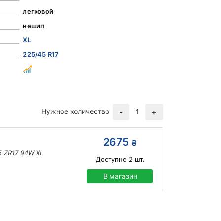
легковой
нешип
XL
225/45 R17
Нужное количество:
1
-
+
2675
₴
5 ZR17 94W XL
Доступно
2
шт.
В магазин