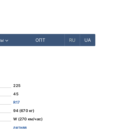
ры
ОПТ
RU
UA
225
45
R17
94 (670 кг)
W (270 км/час)
летняя