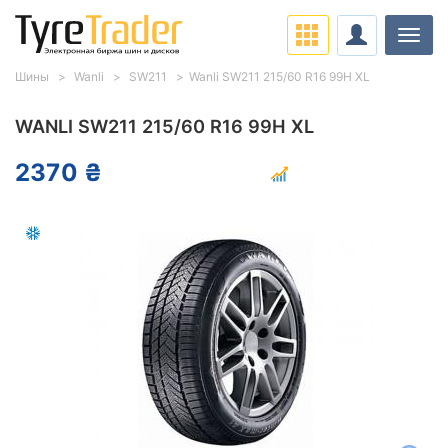
Нави
Шины
Wanli
SW211
Wanli SW211 215/60 R16 99H XL
WANLI SW211 215/60 R16 99H XL
2370 ₴