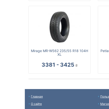
Mirage MR-W562 235/55 R18 104H
Petl
XL
3381 - 3425
₴
Главная
Польз
О сайте
Мага