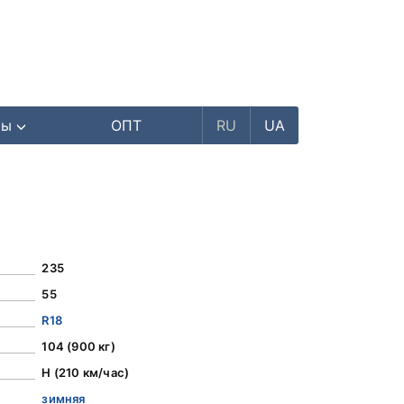
ры
ОПТ
RU
UA
235
55
R18
104 (900 кг)
H (210 км/час)
зимняя