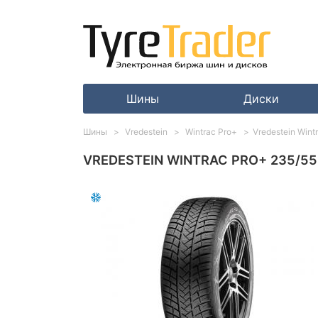
Шины
Диски
Шины
Vredestein
Wintrac Pro+
Vredestein Wint
VREDESTEIN WINTRAC PRO+ 235/55 