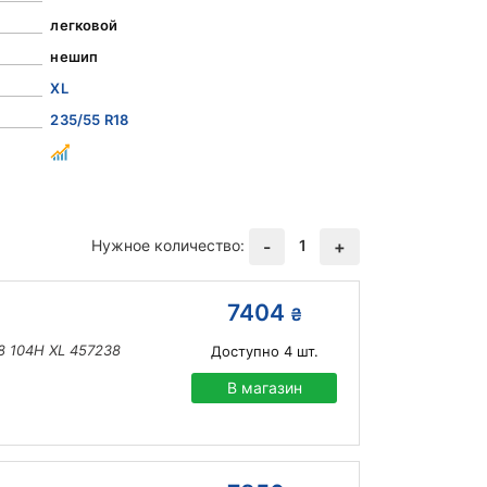
легковой
нешип
XL
235/55 R18
Нужное количество:
1
-
+
7404
₴
18 104H XL 457238
Доступно
4
шт.
В магазин