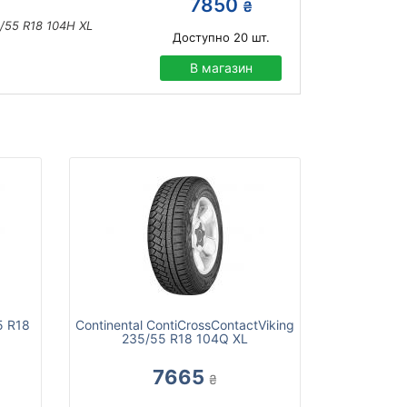
7850
₴
/55 R18 104H XL
Доступно
20
шт.
В магазин
5 R18
Continental ContiCrossContactViking
235/55 R18 104Q XL
7665
₴