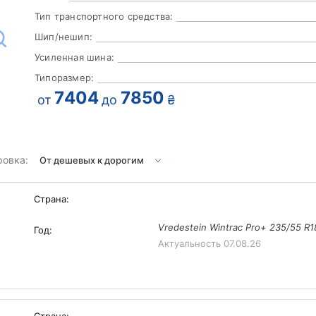
Тип транспортного средства:
Шип/нешип:
Усиленная шина:
Типоразмер:
7404
7850
от
до
₴
ровка:
Страна:
Vredestein Wintrac Pro+ 235/55 R
Год:
Актуальность
07.08.26