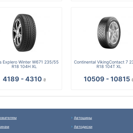
as Explero Winter W671 235/55
Continental VikingContact 7 
R18 104H XL
R18 104T XL
4189 - 4310
10509 - 10815
₴
ователям
Автошины
зинам
Автодиски