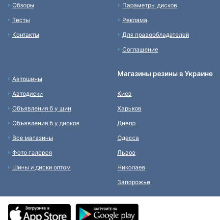
Обзоры
Параметры дисков
Тесты
Реклама
Контакты
Для правообладателей
Соглашение
Магазины резины в Украине
Автошины
Автодиски
Киев
Объявления б у шин
Харьков
Объявления б у дисков
Днепр
Все магазины
Одесса
Фото галерея
Львов
Шины и диски оптом
Николаев
Запорожье