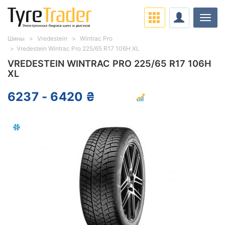
Нави
Шины
Vredestein
Wintrac Pro
Vredestein Wintrac Pro 225/65 R17 106H XL
VREDESTEIN WINTRAC PRO 225/65 R17 106H
XL
6237 - 6420 ₴