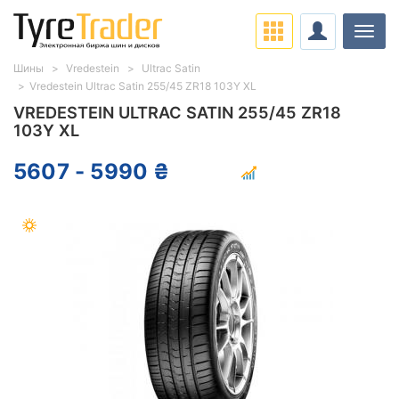
Нави
Шины
Vredestein
Ultrac Satin
Vredestein Ultrac Satin 255/45 ZR18 103Y XL
VREDESTEIN ULTRAC SATIN 255/45 ZR18
103Y XL
5607 - 5990 ₴