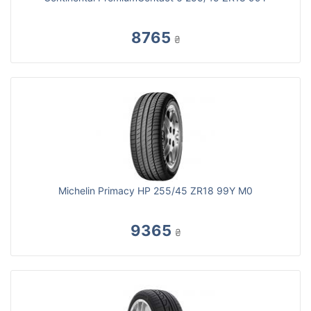
8765
₴
Michelin Primacy HP 255/45 ZR18 99Y M0
9365
₴