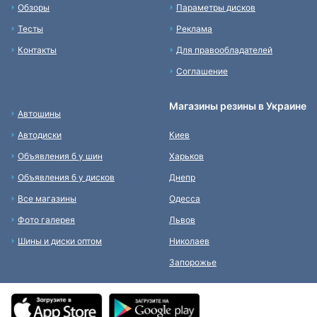
Обзоры
Параметры дисков
Тесты
Реклама
Контакты
Для правообладателей
Соглашение
Магазины резины в Украине
Автошины
Автодиски
Киев
Объявления б у шин
Харьков
Объявления б у дисков
Днепр
Все магазины
Одесса
Фото галерея
Львов
Шины и диски оптом
Николаев
Запорожье