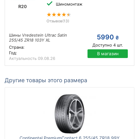
Шиномонтаж
R20
Отзывов
(13)
Шины Vredestein Ultrac Satin
5990
₴
255/45 ZR18 103Y XL
Доступно
4
шт.
Страна:
Год:
В магазин
Актуальность
09.08.26
Другие товары этого размера
Continental PremiumContact 6 255/45 ZR18 99Y