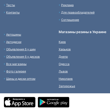
Тесты
Реклама
Контакты
Для правообладателей
Соглашение
Магазины резины в Украине
Автошины
Автодиски
Киев
Объявления б у шин
Харьков
Объявления б у дисков
Днепр
Все магазины
Одесса
Фото галерея
Львов
Шины и диски оптом
Николаев
Запорожье