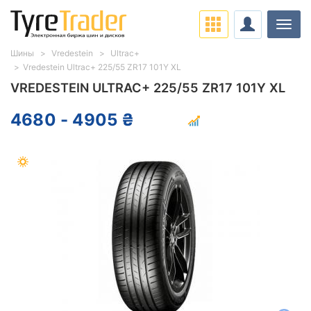
Нави
Шины
Vredestein
Ultrac+
Vredestein Ultrac+ 225/55 ZR17 101Y XL
VREDESTEIN ULTRAC+ 225/55 ZR17 101Y XL
4680 - 4905 ₴