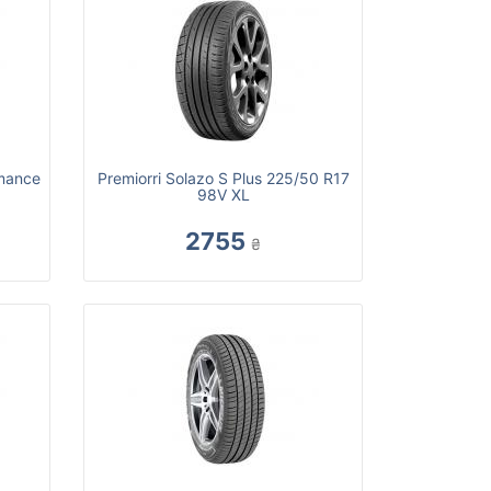
rmance
Premiorri Solazo S Plus 225/50 R17
98V XL
2755
₴