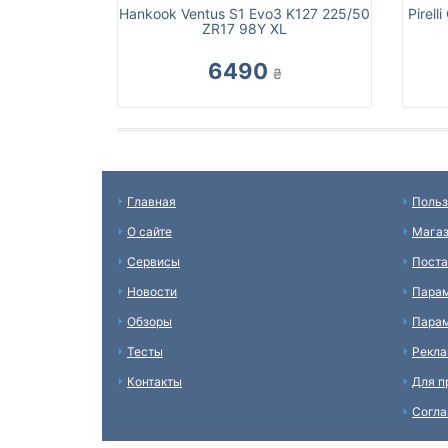
Hankook Ventus S1 Evo3 K127 225/50
Pirel
ZR17 98Y XL
6490
₴
Главная
Польз
О сайте
Мага
Сервисы
Пост
Новости
Пара
Обзоры
Парам
Тесты
Рекл
Контакты
Для п
Согл