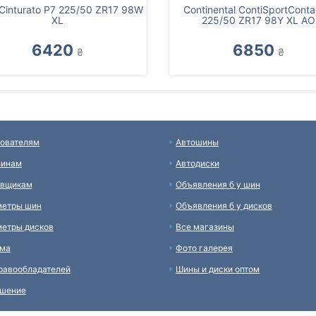
li Cinturato P7 225/50 ZR17 98W
Continental ContiSportConta
XL
225/50 ZR17 98Y XL AO
6420
6850
₴
₴
ователям
Автошины
зинам
Автодиски
авщикам
Объявления б у шин
метры шин
Объявления б у дисков
етры дисков
Все магазины
ама
Фото галерея
равообладателей
Шины и диски оптом
ашение