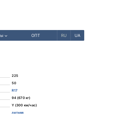
ры
ОПТ
RU
UA
225
50
R17
94 (670 кг)
Y (300 км/час)
летняя