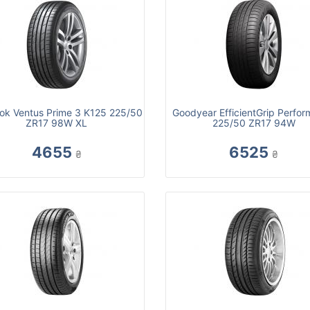
ok Ventus Prime 3 K125 225/50
Goodyear EfficientGrip Perfo
ZR17 98W XL
225/50 ZR17 94W
4655
6525
₴
₴