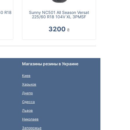
60 R18
Sunny NC501 All Season Versat
225/60 R18 104V XL 3PMSF
3200
₴
Магазины резины в Украине
Киев
Харьков
Днепр
Одесса
Львов
Николаев
Запорожье