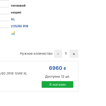
легковой
нешип
XL
225/60 R18
Нужное количество:
1
-
+
6960
₴
5/60 ZR18 104W XL
Доступно
12
шт.
В магазин