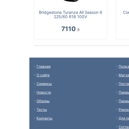
Bridgestone Turanza All Season 6
Con
225/60 R18 100V
7110
₴
Главная
Польз
О сайте
Мага
Сервисы
Пост
Новости
Пара
Обзоры
Парам
Тесты
Рекл
Контакты
Для п
Согл