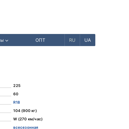
ры
ОПТ
RU
UA
225
60
R18
104 (900 кг)
W (270 км/час)
всесезонная