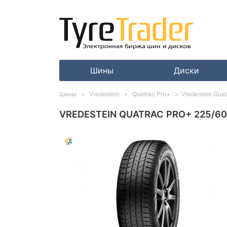
Шины
Диски
Шины
Vredestein
Quatrac Pro+
Vredestein Qua
VREDESTEIN QUATRAC PRO+ 225/60