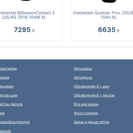
tinental AllSeasonContact 2
Vredestein Quatrac Pro+ 225/
225/60 ZR18 104W XL
104V XL
7295
6635
₴
₴
ователям
Автошины
зинам
Автодиски
авщикам
Объявления б у шин
метры шин
Объявления б у дисков
етры дисков
Все магазины
ама
Фото галерея
равообладателей
Шины и диски оптом
ашение