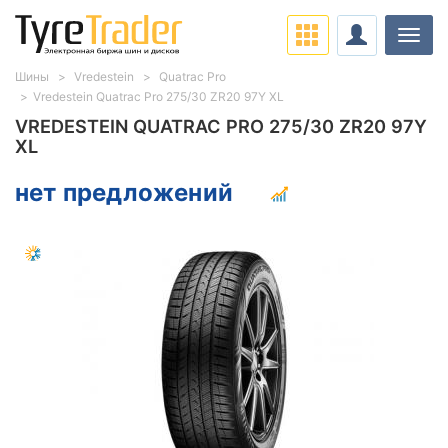
Нави
Шины
Vredestein
Quatrac Pro
Vredestein Quatrac Pro 275/30 ZR20 97Y XL
VREDESTEIN QUATRAC PRO 275/30 ZR20 97Y
XL
нет предложений