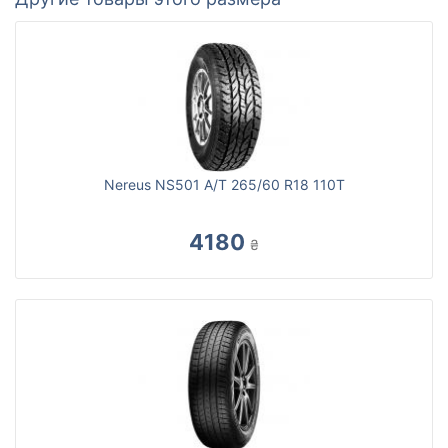
Nereus NS501 A/T 265/60 R18 110T
4180
₴