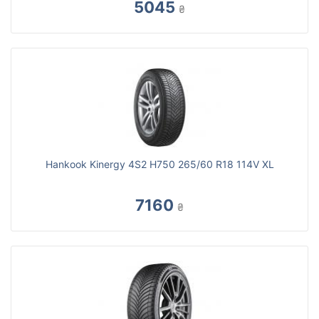
5045
₴
Hankook Kinergy 4S2 H750 265/60 R18 114V XL
7160
₴