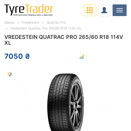
Нави
Шины
Vredestein
Quatrac Pro
Vredestein Quatrac Pro 265/60 R18 114V XL
VREDESTEIN QUATRAC PRO 265/60 R18 114V
XL
7050 ₴