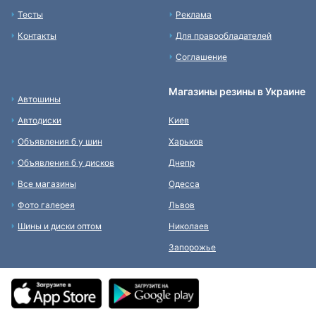
Тесты
Реклама
Контакты
Для правообладателей
Соглашение
Магазины резины в Украине
Автошины
Автодиски
Киев
Объявления б у шин
Харьков
Объявления б у дисков
Днепр
Все магазины
Одесса
Фото галерея
Львов
Шины и диски оптом
Николаев
Запорожье