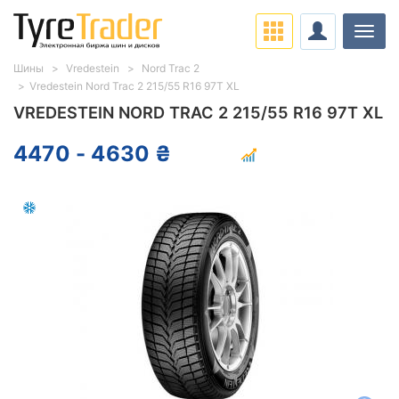
Нави
Шины
Vredestein
Nord Trac 2
Vredestein Nord Trac 2 215/55 R16 97T XL
VREDESTEIN NORD TRAC 2 215/55 R16 97T XL
4470 - 4630 ₴