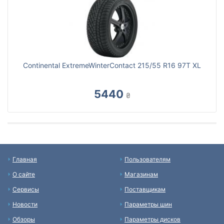
Continental ExtremeWinterContact 215/55 R16 97T XL
5440
₴
Главная
Пользователям
О сайте
Магазинам
Сервисы
Поставщикам
Новости
Параметры шин
Обзоры
Параметры дисков