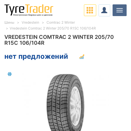
Нави
Шины
Vredestein
Comtrac 2 Winter
Vredestein Comtrac 2 Winter 205/70 R15C 106/104R
VREDESTEIN COMTRAC 2 WINTER 205/70
R15C 106/104R
нет предложений