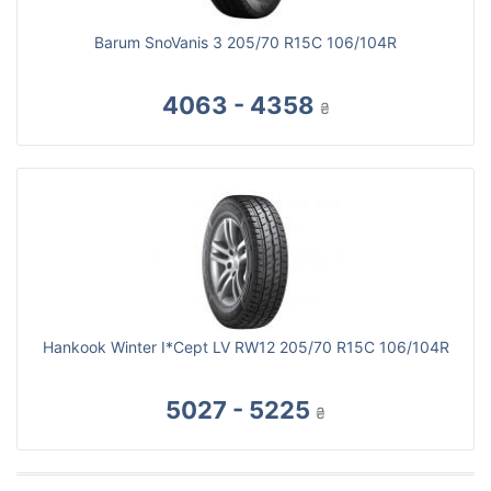
Barum SnoVanis 3 205/70 R15C 106/104R
4063 - 4358
₴
Hankook Winter I*Cept LV RW12 205/70 R15C 106/104R
5027 - 5225
₴