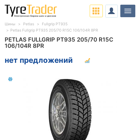
Нави
Шины
Petlas
Fullgrip PT935
Petlas Fullgrip PT935 205/70 R15C 106/104R 8PR
PETLAS FULLGRIP PT935 205/70 R15C
106/104R 8PR
нет предложений