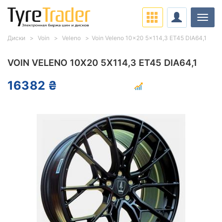
Нави
Диски
Voin
Veleno
Voin Veleno 10x20 5x114,3 ET45 DIA64,1
VOIN VELENO 10X20 5X114,3 ET45 DIA64,1
16382 ₴