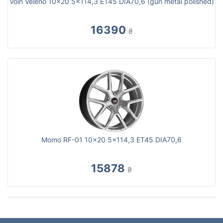
Voin Veleno 10x20 5x114,3 ET45 DIA70,6 (gun metal polished)
16390
₴
Momo RF-01 10x20 5x114,3 ET45 DIA70,6
15878
₴