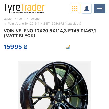
Нави
Диски
Voin
Veleno
Voin Veleno 10x20 5x114,3 ET45 DIA67,1 (matt black)
VOIN VELENO 10X20 5X114,3 ET45 DIA67,1
(MATT BLACK)
15995 ₴