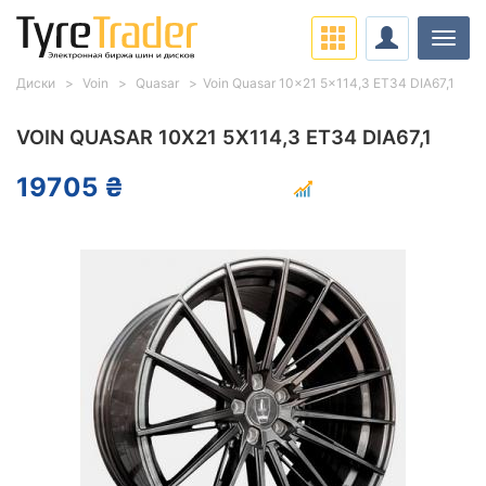
Нави
Диски
Voin
Quasar
Voin Quasar 10x21 5x114,3 ET34 DIA67,1
VOIN QUASAR 10X21 5X114,3 ET34 DIA67,1
19705 ₴