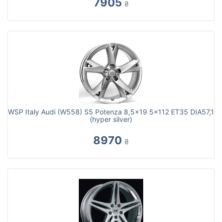
7905
₴
WSP Italy Audi (W558) S5 Potenza 8,5x19 5x112 ET35 DIA57,1
(hyper silver)
8970
₴