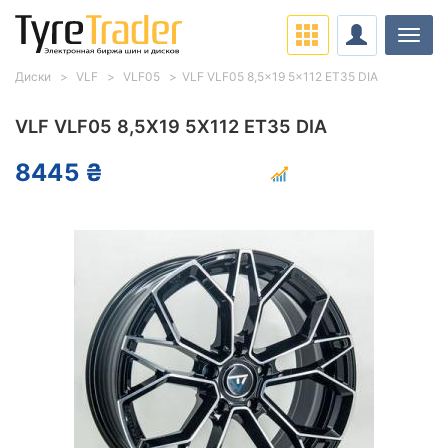
Нави
Диски
VLF
VLF05
VLF VLF05 8,5x19 5x112 ET35 DIA
VLF VLF05 8,5X19 5X112 ET35 DIA
8445 ₴