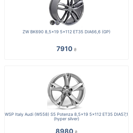
ZW BK690 8,5x19 5x112 ET35 DIA66,6 (GP)
7910
₴
WSP Italy Audi (W558) S5 Potenza 8,5x19 5x112 ET35 DIA57,1
(hyper silver)
8980
₴