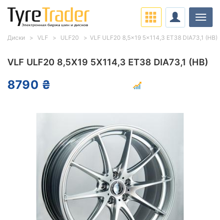
Нави
Диски
VLF
ULF20
VLF ULF20 8,5x19 5x114,3 ET38 DIA73,1 (HB)
VLF ULF20 8,5X19 5X114,3 ET38 DIA73,1 (HB)
8790 ₴