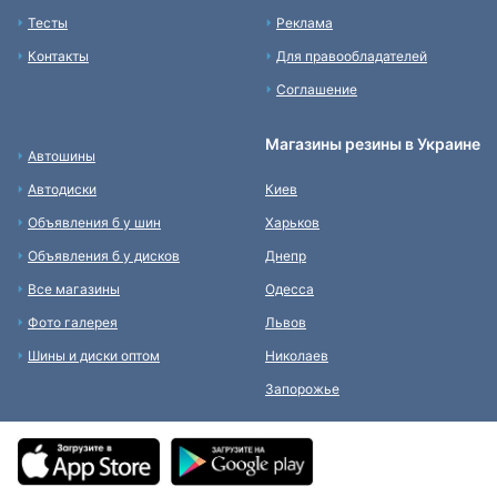
Тесты
Реклама
Контакты
Для правообладателей
Соглашение
Магазины резины в Украине
Автошины
Автодиски
Киев
Объявления б у шин
Харьков
Объявления б у дисков
Днепр
Все магазины
Одесса
Фото галерея
Львов
Шины и диски оптом
Николаев
Запорожье