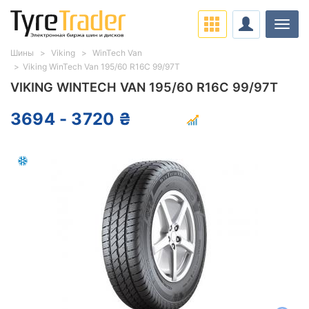
Нави
Шины
Viking
WinTech Van
Viking WinTech Van 195/60 R16C 99/97T
VIKING WINTECH VAN 195/60 R16C 99/97T
3694 - 3720 ₴