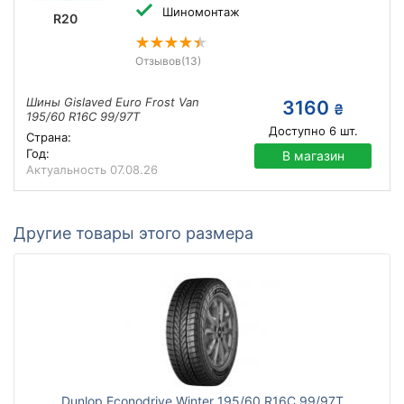
Шиномонтаж
R20
Отзывов
(13)
Шины Gislaved Euro Frost Van
3160
₴
195/60 R16C 99/97T
Доступно
6
шт.
Страна:
Год:
В магазин
Актуальность
07.08.26
Другие товары этого размера
Dunlop Econodrive Winter 195/60 R16C 99/97T