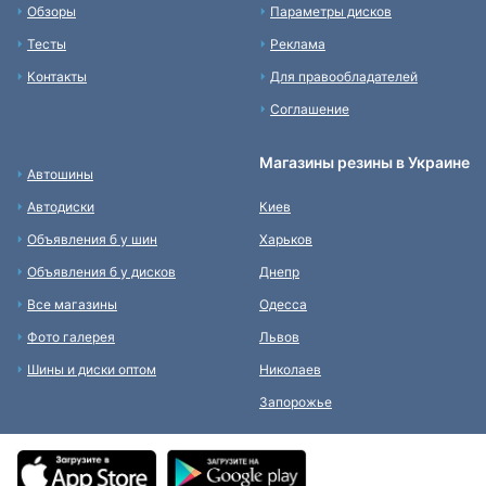
Обзоры
Параметры дисков
Тесты
Реклама
Контакты
Для правообладателей
Соглашение
Магазины резины в Украине
Автошины
Автодиски
Киев
Объявления б у шин
Харьков
Объявления б у дисков
Днепр
Все магазины
Одесса
Фото галерея
Львов
Шины и диски оптом
Николаев
Запорожье