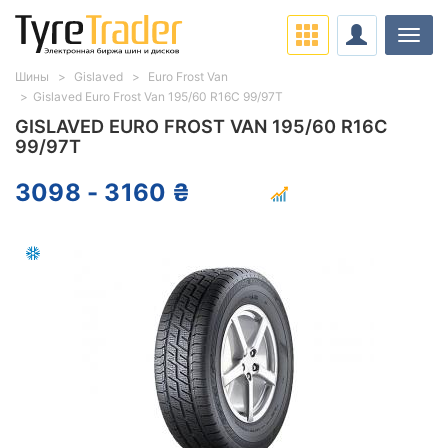
Нави
Шины
Gislaved
Euro Frost Van
Gislaved Euro Frost Van 195/60 R16C 99/97T
GISLAVED EURO FROST VAN 195/60 R16C
99/97T
3098 - 3160 ₴