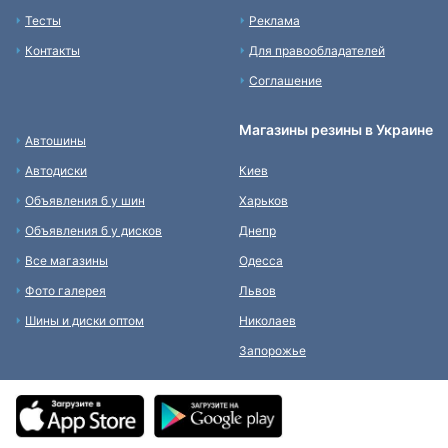
Тесты
Реклама
Контакты
Для правообладателей
Соглашение
Магазины резины в Украине
Автошины
Автодиски
Киев
Объявления б у шин
Харьков
Объявления б у дисков
Днепр
Все магазины
Одесса
Фото галерея
Львов
Шины и диски оптом
Николаев
Запорожье