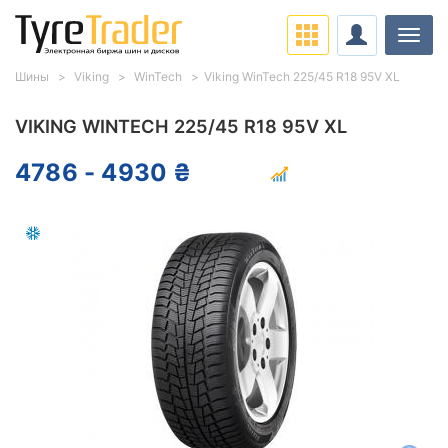
Нави
Шины
Viking
WinTech
Viking WinTech 225/45 R18 95V XL
VIKING WINTECH 225/45 R18 95V XL
4786 - 4930 ₴