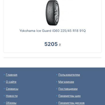
Yokohama Ice Guard iG60 225/45 R18 91Q
5205
₴
Главная
Пользователям
О сайте
Магазинам
Сервисы
Поставщикам
Новости
Параметры шин
Обзоры
Параметры дисков