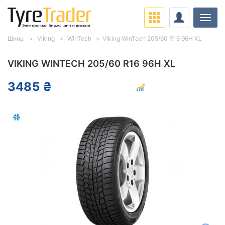
Нави
Шины
Viking
WinTech
Viking WinTech 205/60 R16 96H XL
VIKING WINTECH 205/60 R16 96H XL
3485 ₴