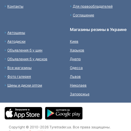
Контакты
Для правообладателей
Соглашение
Магазины резины в Украине
Автошины
Автодиски
Киев
Объявления б у шин
Харьков
Объявления б у дисков
Днепр
Все магазины
Одесса
Фото галерея
Львов
Шины и диски оптом
Николаев
Запорожье
Copyright © 2010-2026 Tyretrader.ua. Все права защищены.