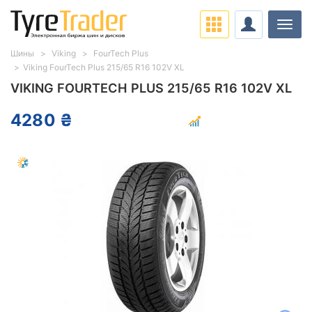
Нави
Шины
Viking
FourTech Plus
Viking FourTech Plus 215/65 R16 102V XL
VIKING FOURTECH PLUS 215/65 R16 102V XL
4280 ₴