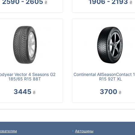
2590 - 2605
1906 - 2193
₴
₴
odyear Vector 4 Seasons G2
Continental AllSeasonContact 
185/65 R15 88T
R15 92T XL
3445
3700
₴
₴
ователям
Автошины