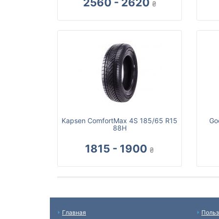
2560 - 2620
₴
Kapsen ComfortMax 4S 185/65 R15
Go
88H
1815 - 1900
₴
Главная
Польз