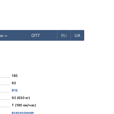
ры
ОПТ
RU
UA
185
65
R15
92 (630 кг)
T (190 км/час)
всесезонная