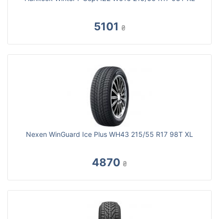
5101
₴
Nexen WinGuard Ice Plus WH43 215/55 R17 98T XL
4870
₴