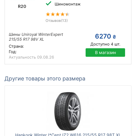
Шиномонтаж
R20
Отзывов
(13)
Шины Uniroyal WinterExpert
6270
₴
215/55 R17 98V XL
Доступно
4
шт.
Страна:
Год:
В магазин
Актуальность
09.08.26
Другие товары этого размера
Hankook Winter I*Cept IZ2 W616 215/55 R17 98T XL