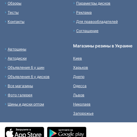
Обзоры
Параметры дисков
Тесты
Реклама
Контакты
Для правообладателей
Соглашение
Магазины резины в Украине
Автошины
Автодиски
Киев
Объявления б у шин
Харьков
Объявления б у дисков
Днепр
Все магазины
Одесса
Фото галерея
Львов
Шины и диски оптом
Николаев
Запорожье