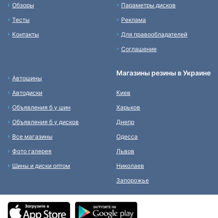
Обзоры
Параметры дисков
Тесты
Реклама
Контакты
Для правообладателей
Соглашение
Магазины резины в Украине
Автошины
Автодиски
Киев
Объявления б у шин
Харьков
Объявления б у дисков
Днепр
Все магазины
Одесса
Фото галерея
Львов
Шины и диски оптом
Николаев
Запорожье