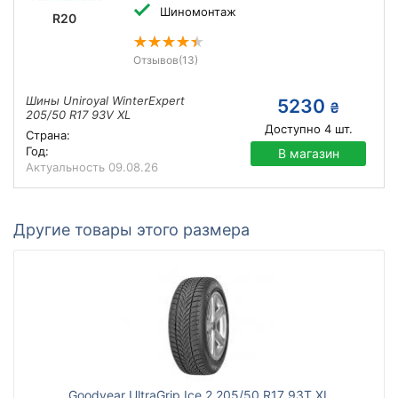
Шиномонтаж
R20
Отзывов
(13)
Шины Uniroyal WinterExpert
5230
₴
205/50 R17 93V XL
Доступно
4
шт.
Страна:
Год:
В магазин
Актуальность
09.08.26
Другие товары этого размера
Goodyear UltraGrip Ice 2 205/50 R17 93T XL