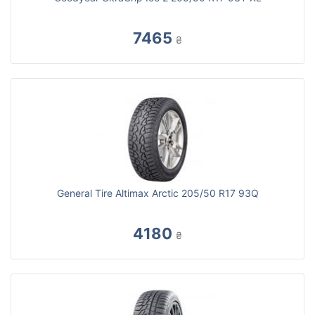
7465
₴
General Tire Altimax Arctic 205/50 R17 93Q
4180
₴