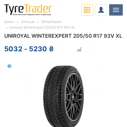
Нави
Шины
Uniroyal
WinterExpert
Uniroyal WinterExpert 205/50 R17 93V XL
UNIROYAL WINTEREXPERT 205/50 R17 93V XL
5032 - 5230 ₴