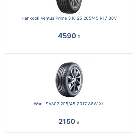
Hankook Ventus Prime 3 K125 205/45 R17 88V
4590
₴
Wanli SA302 205/45 ZR17 88W XL
2150
₴