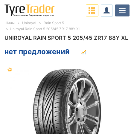
Нави
Шины
Uniroyal
Rain Sport 5
Uniroyal Rain Sport 5 205/45 ZR17 88Y XL
UNIROYAL RAIN SPORT 5 205/45 ZR17 88Y XL
нет предложений