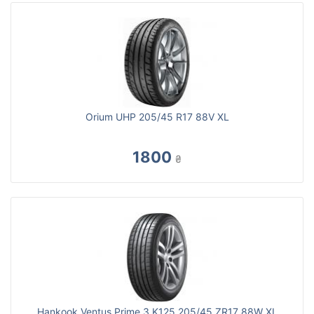
Orium UHP 205/45 R17 88V XL
1800
₴
Hankook Ventus Prime 3 K125 205/45 ZR17 88W XL