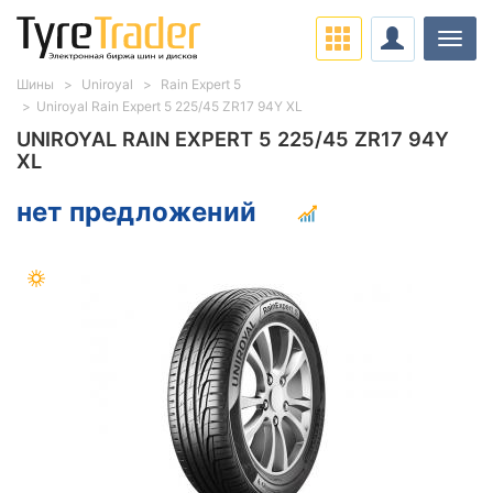
Нави
Шины
Uniroyal
Rain Expert 5
Uniroyal Rain Expert 5 225/45 ZR17 94Y XL
UNIROYAL RAIN EXPERT 5 225/45 ZR17 94Y
XL
нет предложений