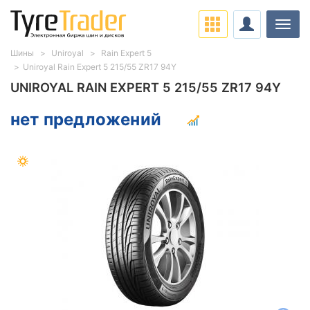
Нави
Шины
Uniroyal
Rain Expert 5
Uniroyal Rain Expert 5 215/55 ZR17 94Y
UNIROYAL RAIN EXPERT 5 215/55 ZR17 94Y
нет предложений