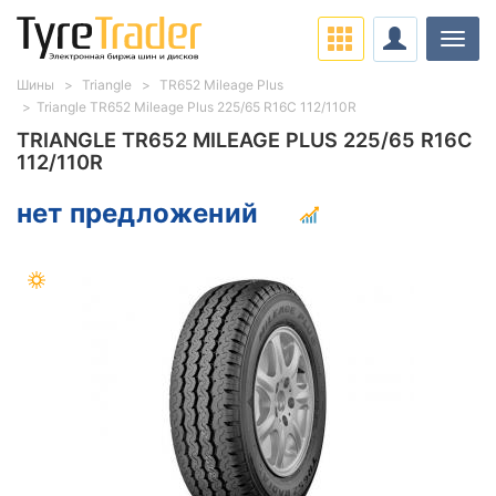
Нави
Шины
Triangle
TR652 Mileage Plus
Triangle TR652 Mileage Plus 225/65 R16C 112/110R
TRIANGLE TR652 MILEAGE PLUS 225/65 R16C
112/110R
нет предложений