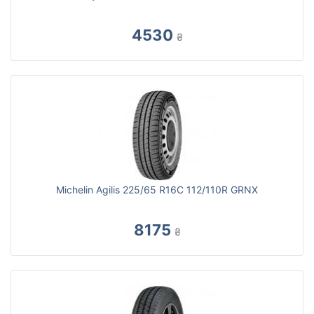
4530
₴
Michelin Agilis 225/65 R16C 112/110R GRNX
8175
₴