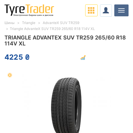
Нави
Шины
Triangle
AdvanteX SUV TR259
Triangle AdvanteX SUV TR259 265/60 R18 114V XL
TRIANGLE ADVANTEX SUV TR259 265/60 R18
114V XL
4225 ₴