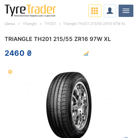
Нави
Шины
Triangle
TH201
Triangle TH201 215/55 ZR16 97W XL
TRIANGLE TH201 215/55 ZR16 97W XL
2460 ₴