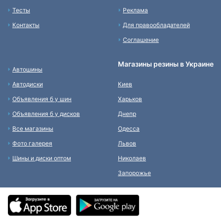
Тесты
Реклама
Контакты
Для правообладателей
Соглашение
Магазины резины в Украине
Автошины
Автодиски
Киев
Объявления б у шин
Харьков
Объявления б у дисков
Днепр
Все магазины
Одесса
Фото галерея
Львов
Шины и диски оптом
Николаев
Запорожье