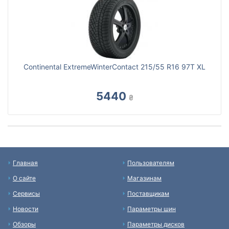
Continental ExtremeWinterContact 215/55 R16 97T XL
5440
₴
Главная
Пользователям
О сайте
Магазинам
Сервисы
Поставщикам
Новости
Параметры шин
Обзоры
Параметры дисков