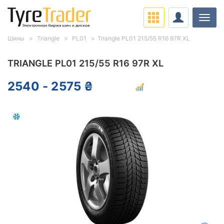
Нави
Шины
Triangle
PL01
Triangle PL01 215/55 R16 97R XL
TRIANGLE PL01 215/55 R16 97R XL
2540 - 2575 ₴