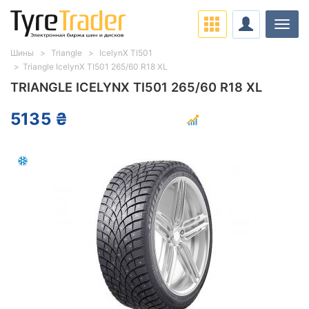
Нави
Шины
Triangle
IcelynX TI501
Triangle IcelynX TI501 265/60 R18 XL
TRIANGLE ICELYNX TI501 265/60 R18 XL
5135 ₴