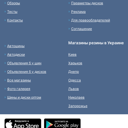
Обзоры
Параметры дисков
Тесты
Реклама
Контакты
Для правообладателей
Соглашение
Магазины резины в Украине
Автошины
Автодиски
Киев
Объявления б у шин
Харьков
Объявления б у дисков
Днепр
Все магазины
Одесса
Фото галерея
Львов
Шины и диски оптом
Николаев
Запорожье