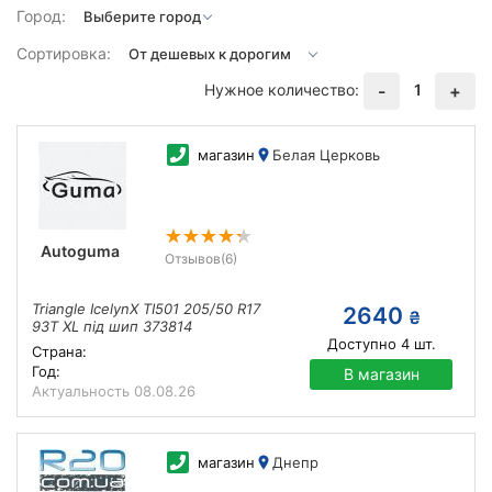
Город:
Сортировка:
Нужное количество:
1
-
+
магазин
Белая Церковь
Autoguma
Отзывов
(6)
Triangle IcelynX TI501 205/50 R17
2640
₴
93T XL під шип 373814
Доступно
4
шт.
Страна:
Год:
В магазин
Актуальность
08.08.26
магазин
Днепр