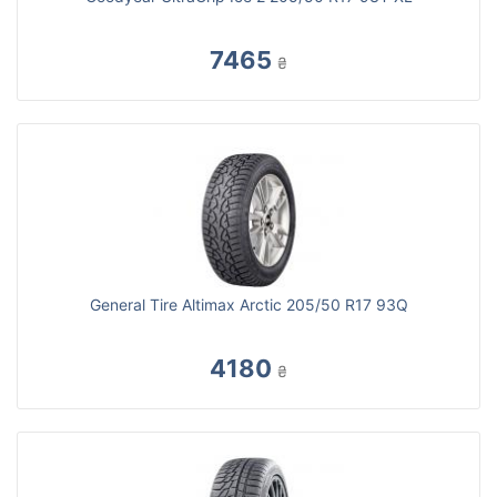
7465
₴
General Tire Altimax Arctic 205/50 R17 93Q
4180
₴