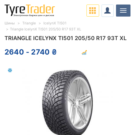
Нави
Шины
Triangle
IcelynX TI501
Triangle IcelynX TI501 205/50 R17 93T XL
TRIANGLE ICELYNX TI501 205/50 R17 93T XL
2640 - 2740 ₴