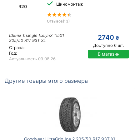
Шиномонтаж
R20
Отзывов
(13)
Шины Triangle IcelynX TI501
2740
₴
205/50 R17 93T XL
Доступно
6
шт.
Страна:
Год:
В магазин
Актуальность
09.08.26
Другие товары этого размера
Goodyear UltraGrip Ice 2 205/50 R17 93T XL