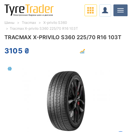
Нави
Шины
Tracmax
X-privilo S360
Tracmax X-privilo S360 225/70 R16 103T
TRACMAX X-PRIVILO S360 225/70 R16 103T
3105 ₴