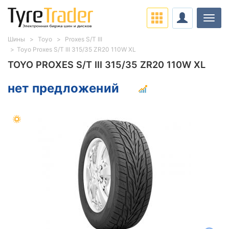
Нави
Шины
Toyo
Proxes S/T III
Toyo Proxes S/T III 315/35 ZR20 110W XL
TOYO PROXES S/T III 315/35 ZR20 110W XL
нет предложений