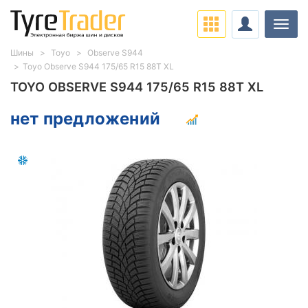
Нави
Шины
Toyo
Observe S944
Toyo Observe S944 175/65 R15 88T XL
TOYO OBSERVE S944 175/65 R15 88T XL
нет предложений