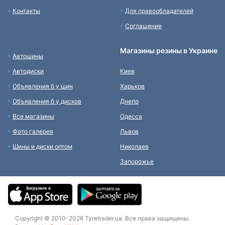
Контакты
Для правообладателей
Соглашение
Магазины резины в Украине
Автошины
Автодиски
Киев
Объявления б у шин
Харьков
Объявления б у дисков
Днепр
Все магазины
Одесса
Фото галерея
Львов
Шины и диски оптом
Николаев
Запорожье
Copyright © 2010-2026 Tyretrader.ua. Все права защищены.