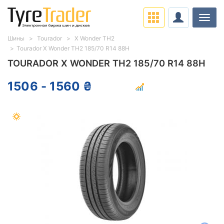
Нави
Шины
Tourador
X Wonder TH2
Tourador X Wonder TH2 185/70 R14 88H
TOURADOR X WONDER TH2 185/70 R14 88H
1506 - 1560 ₴