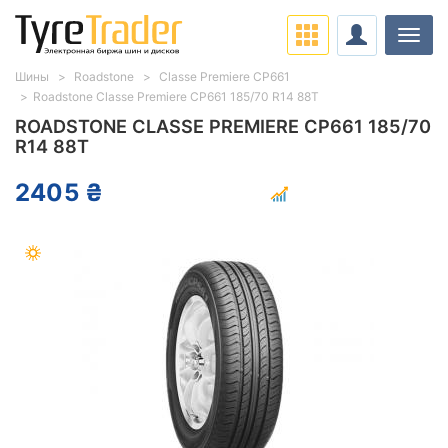
Нави
Шины
Roadstone
Classe Premiere CP661
Roadstone Classe Premiere CP661 185/70 R14 88T
ROADSTONE CLASSE PREMIERE CP661 185/70
R14 88T
2405 ₴