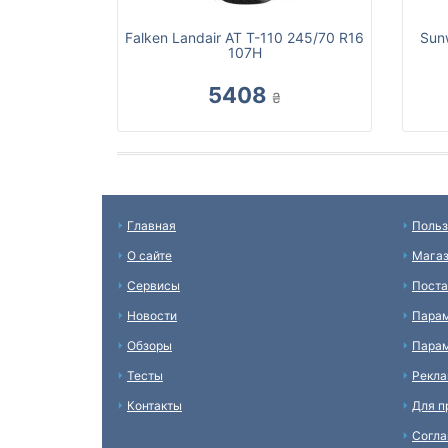
Falken Landair AT T-110 245/70 R16
Sun
107H
5408
₴
Главная
Польз
О сайте
Мага
Сервисы
Пост
Новости
Пара
Обзоры
Парам
Тесты
Рекл
Контакты
Для п
Согл