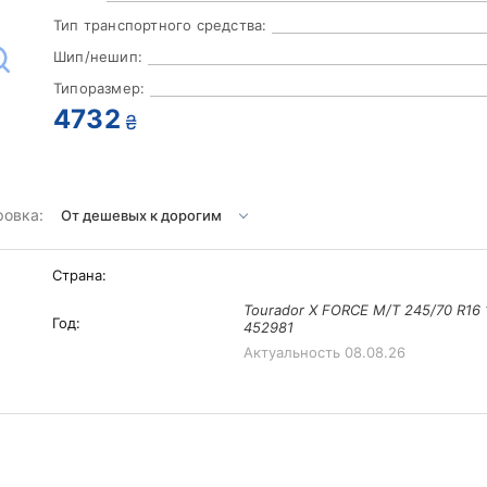
Тип транспортного средства:
Шип/нешип:
Типоразмер:
4732
₴
ровка:
Страна:
Tourador X FORCE M/T 245/70 R16 
Год:
452981
Актуальность
08.08.26