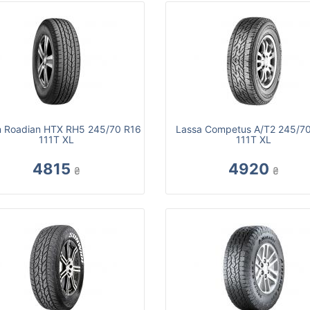
 Roadian HTX RH5 245/70 R16
Lassa Competus A/T2 245/7
111T XL
111T XL
4815
4920
₴
₴