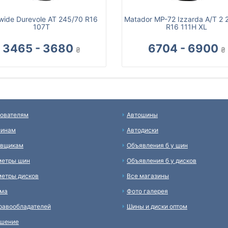
wide Durevole AT 245/70 R16
Matador MP-72 Izzarda A/T 2 
107T
R16 111H XL
3465 - 3680
6704 - 6900
₴
₴
ователям
Автошины
зинам
Автодиски
авщикам
Объявления б у шин
метры шин
Объявления б у дисков
етры дисков
Все магазины
ама
Фото галерея
равообладателей
Шины и диски оптом
ашение