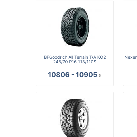
BFGoodrich All Terrain T/A KO2
Nexen
245/70 R16 113/110S
10806 - 10905
₴