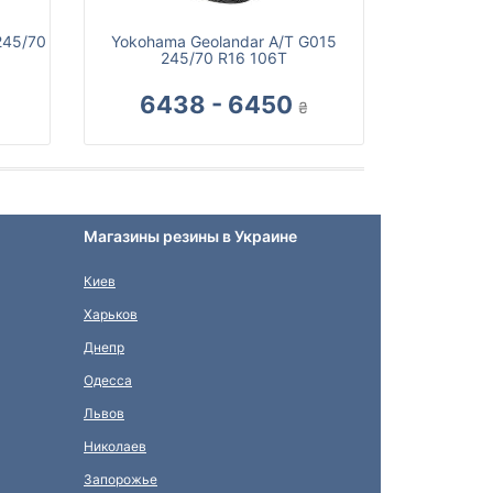
245/70
Yokohama Geolandar A/T G015
245/70 R16 106T
6438 - 6450
₴
Магазины резины в Украине
Киев
Харьков
Днепр
Одесса
Львов
Николаев
Запорожье