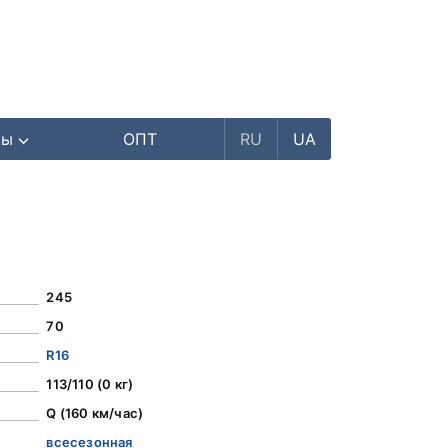
ры
ОПТ
RU
UA
245
70
R16
113/110 (0 кг)
Q (160 км/час)
всесезонная