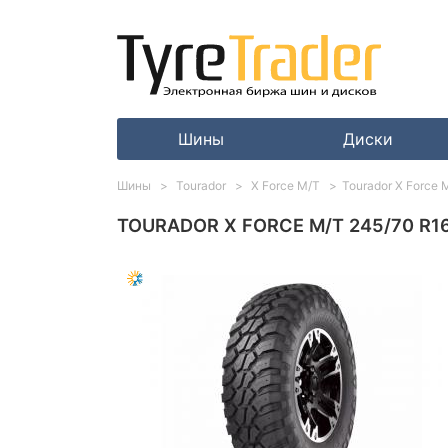
Шины
Диски
Шины
Tourador
X Force M/T
Tourador X Force 
TOURADOR X FORCE M/T 245/70 R16