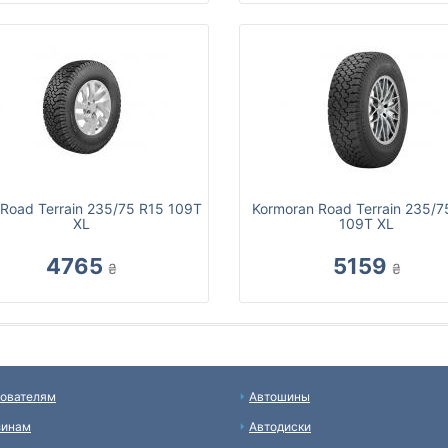
 Road Terrain 235/75 R15 109T
Kormoran Road Terrain 235/7
XL
109T XL
4765
5159
₴
₴
ователям
Автошины
зинам
Автодиски