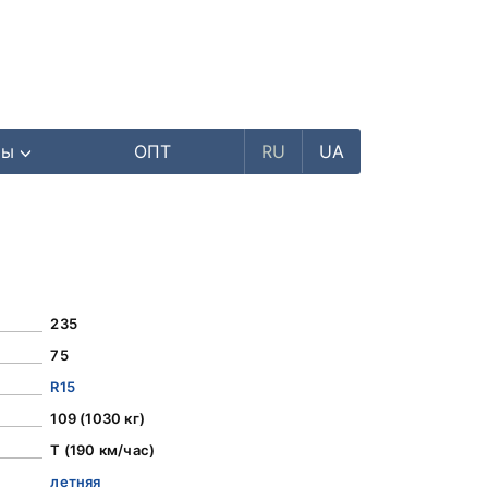
ры
ОПТ
RU
UA
235
75
R15
109 (1030 кг)
T (190 км/час)
летняя