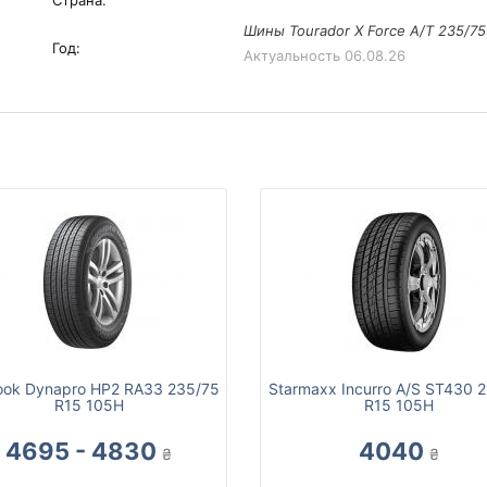
Страна:
Шины Tourador X Force A/T 235/75
Год:
Актуальность
06.08.26
ok Dynapro HP2 RA33 235/75
Starmaxx Incurro A/S ST430 
R15 105H
R15 105H
4695 - 4830
4040
₴
₴