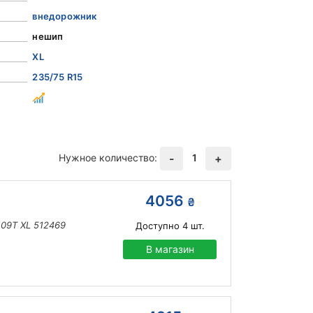
внедорожник
нешип
XL
235/75 R15
Нужное количество:
1
-
+
4056
₴
109T XL 512469
Доступно
4
шт.
В магазин