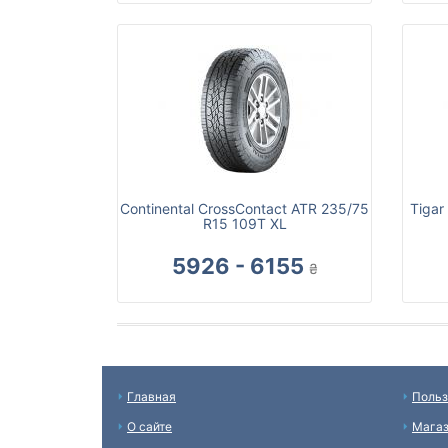
Continental CrossContact ATR 235/75
Tigar
R15 109T XL
5926 - 6155
₴
Главная
Польз
О сайте
Мага