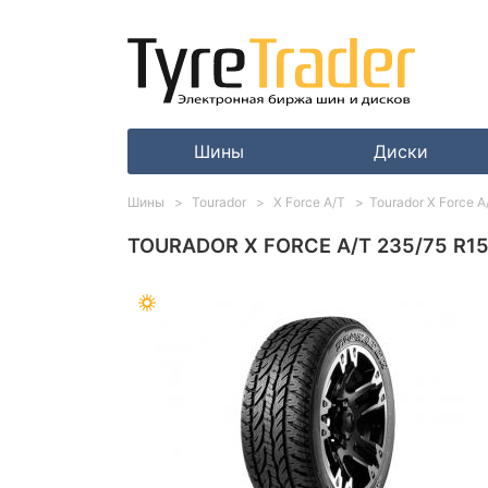
Шины
Диски
Шины
Tourador
X Force A/T
Tourador X Force A
TOURADOR X FORCE A/T 235/75 R15