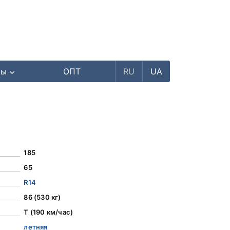
ры
ОПТ
RU
UA
185
65
R14
86 (530 кг)
T (190 км/час)
летняя