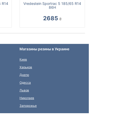
5 R14
Vredestein Sportrac 5 185/65 R14
86H
2685
₴
Магазины резины в Украине
Киев
Харьков
Днепр
Одесса
Львов
Николаев
Запорожье