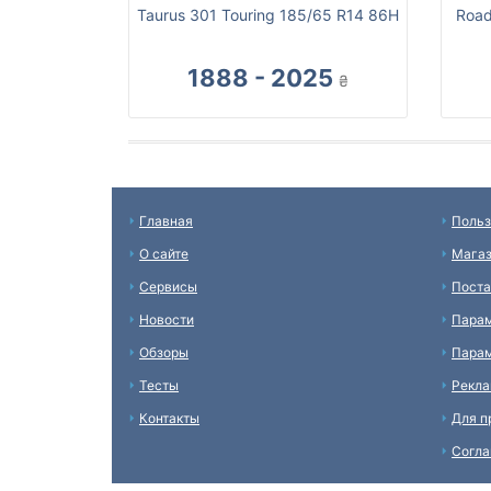
Taurus 301 Touring 185/65 R14 86H
Road
1888 - 2025
₴
Главная
Польз
О сайте
Мага
Сервисы
Пост
Новости
Пара
Обзоры
Парам
Тесты
Рекл
Контакты
Для п
Согл