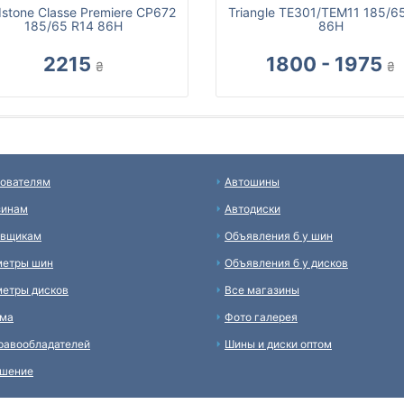
stone Classe Premiere CP672
Triangle TE301/TEM11 185/6
185/65 R14 86H
86H
2215
1800 - 1975
₴
₴
ователям
Автошины
зинам
Автодиски
авщикам
Объявления б у шин
метры шин
Объявления б у дисков
етры дисков
Все магазины
ама
Фото галерея
равообладателей
Шины и диски оптом
ашение