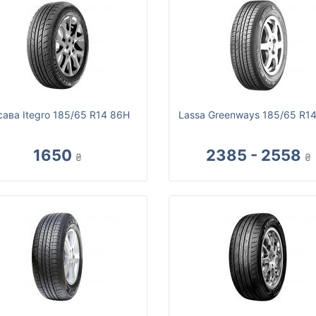
сава Itegro 185/65 R14 86H
Lassa Greenways 185/65 R1
1650
2385 - 2558
₴
₴