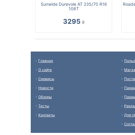
Sunwide Durevole AT 235/70 R16
Roads
106T
3295
₴
Главная
Польз
О сайте
Мага
Сервисы
Пост
Новости
Пара
Обзоры
Парам
Тесты
Рекл
Контакты
Для п
Согл