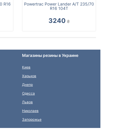
0 R16
Powertrac Power Lander A/T 235/70
R16 104T
3240
₴
Магазины резины в Украине
Киев
Харьков
Днепр
Одесса
Львов
Николаев
Запорожье