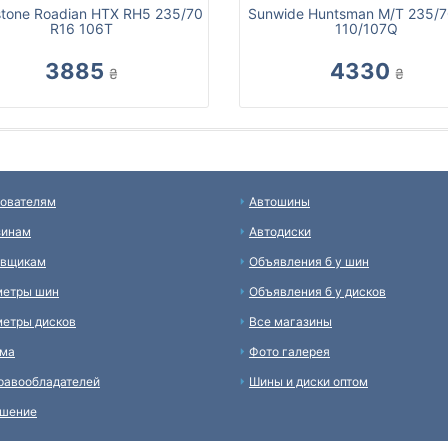
tone Roadian HTX RH5 235/70
Sunwide Huntsman M/T 235/7
R16 106T
110/107Q
3885
4330
₴
₴
ователям
Автошины
зинам
Автодиски
авщикам
Объявления б у шин
метры шин
Объявления б у дисков
етры дисков
Все магазины
ама
Фото галерея
равообладателей
Шины и диски оптом
ашение