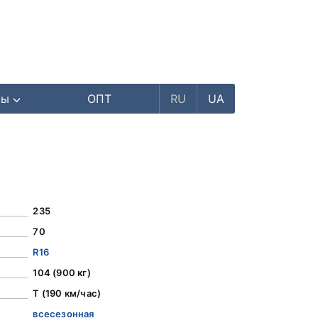
ры
ОПТ
RU
UA
235
70
R16
104 (900 кг)
T (190 км/час)
всесезонная