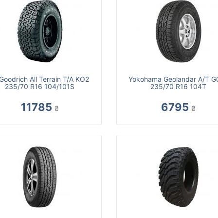
Goodrich All Terrain T/A KO2
Yokohama Geolandar A/T G
235/70 R16 104/101S
235/70 R16 104T
11785
6795
₴
₴